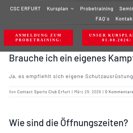
Zum
CSC ERFURT
Kursplan
Probetraining
Semi
Inhalt
FAQ´s
Kontak
springen
ANMELDUNG ZUM
UNSER KURSPLA
PROBETRAINING:
01.08.2026:
Brauche ich ein eigenes Kam
Ja, es empfiehlt sich eigene Schutzausrüstung
Von
Contact Sports Club Erfurt
|
März 29, 2026
|
0 Kommentar
Wie sind die Öffnungszeiten?