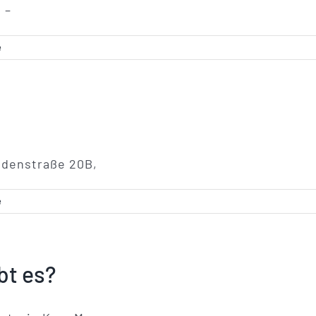
 –
e
endenstraße 20B,
e
bt es?