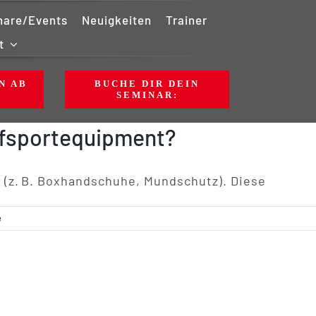
nare/Events
Neuigkeiten
Trainer
t
N AB
BUCHE DIR DEIN
SEMINAR:
pfsportequipment?
 (z. B. Boxhandschuhe, Mundschutz). Diese
e