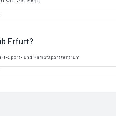
rt wie Krav Maga,
e
ub Erfurt?
ntakt‑Sport‑ und Kampfsportzentrum
e