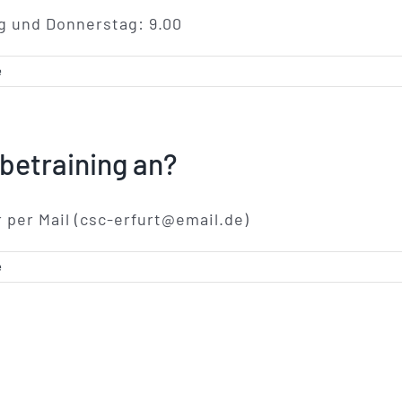
g und Donnerstag: 9.00
e
obetraining an?
 per Mail (csc-erfurt@email.de)
e