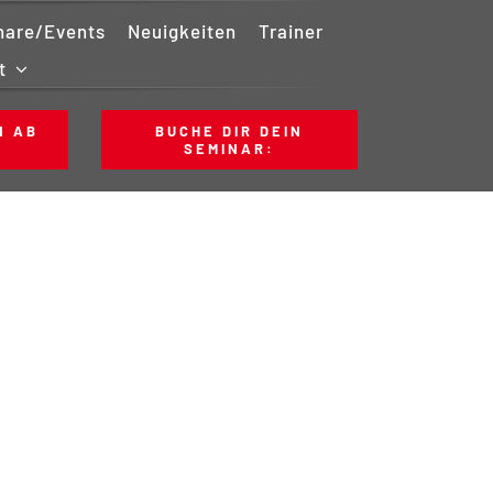
nare/Events
Neuigkeiten
Trainer
t
N AB
BUCHE DIR DEIN
SEMINAR: