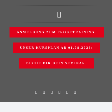
Zum
Inhalt
Toggle
springen
Navigation
CSC ERFURT
ANMELDUNG ZUM PROBETRAINING:
Kursplan
UNSER KURSPLAN AB 01.08.2026:
Probetraining
BUCHE DIR DEIN SEMINAR:
Seminare/Events
Neuigkeiten