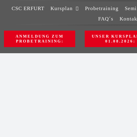
Zum
CSC ERFURT
Kursplan
Probetraining
Semi
Inhalt
FAQ´s
Kontak
springen
ANMELDUNG ZUM
UNSER KURSPLA
PROBETRAINING:
01.08.2026: