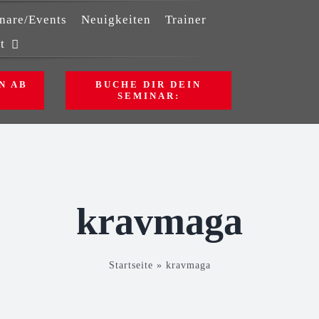
nare/Events
Neuigkeiten
Trainer
t
N AB
BUCHE DIR DEIN
SEMINAR:
kravmaga
Startseite
»
kravmaga