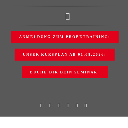
Zum
Inhalt
Toggle
springen
Navigation
CSC ERFURT
ANMELDUNG ZUM PROBETRAINING:
Kursplan
UNSER KURSPLAN AB 01.08.2026:
Probetraining
BUCHE DIR DEIN SEMINAR:
Seminare/Events
Neuigkeiten