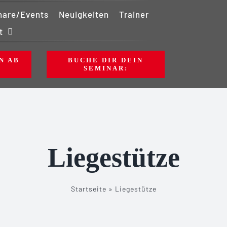
nare/Events
Neuigkeiten
Trainer
t
N AB
BUCHE DIR DEIN
SEMINAR:
Liegestütze
Startseite
»
Liegestütze